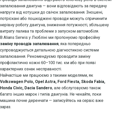
запалювання двигуна — вони відповідають за передачу
напруги від котушки до свічок запалювання. Зношені,
потріскані або пошкоджені проводи можуть спричинити
нерівну роботу двигуна, зниження потужності, збільшену
витрату палива та проблеми з запуском автомобіля.
В Alians Serwis у Любліні ми пропонуємо професійну
заміну проводів запалювання
, яка попередньо
супроводжується детальною діагностикою системи
запалювання. Рекомендуємо проводити заміну
профілактично кожні 60–100 тис. км або при появі
характерних ознак несправності.
Найчастіше ми працюємо з такими моделями, як
Volkswagen Polo, Opel Astra, Ford Fiesta, Skoda Fabia,
Honda Civic, Dacia Sandero
, але обслуговуємо також
багато інших марок і типів двигунів. Не чекайте, поки
машина почне деренчати — записуйтесь на сервіс вже
зараз.