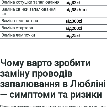
Заміна котушки запалювання
від
32
zł
Заміна свічки запалювання 1
від
38
zł/шт
шт
Заміна генератора
від
300
zł
Заміна стартера
від
200
zł
Заміна лампочки
від
25
zł
Чому варто зробити
заміну проводів
запалювання в Любліні
— симптоми та ризики
Проводи запалювання відіграють ключову роль в системі