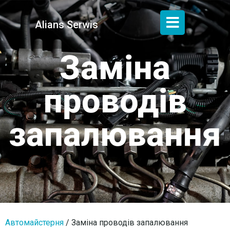
Alians Serwis
Заміна
проводів
запалювання
Автомайстерня
/
Заміна проводів запалювання