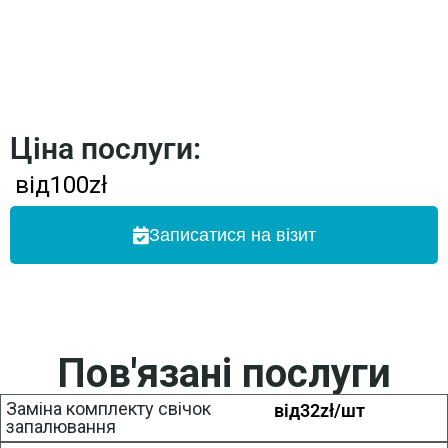
Ціна послуги:
від
100
zł
Записатися на візит
Пов'язані послуги
Заміна комплекту свічок
від
32
zł/шт
запалювання