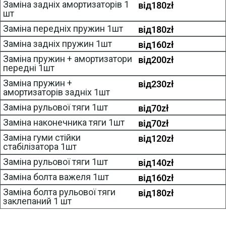
Заміна задніх амортизаторів 1
від
180
zł
шт
Заміна передніх пружин 1шт
від
180
zł
Заміна задніх пружин 1шт
від
160
zł
Заміна пружин + амортизатори
від
200
zł
передні 1шт
Заміна пружин +
від
230
zł
амортизаторів задніх 1шт
Заміна рульової тяги 1шт
від
70
zł
Заміна наконечника тяги 1шт
від
70
zł
Заміна гуми стійки
від
120
zł
стабілізатора 1шт
Заміна рульової тяги 1шт
від
140
zł
Заміна болта важеля 1шт
від
160
zł
Заміна болта рульової тяги
від
180
zł
заклепаний 1 шт