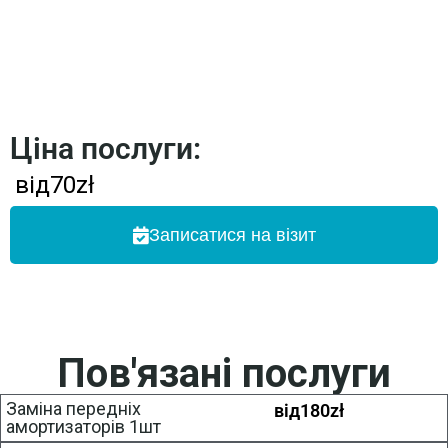
Ціна послуги:
від
70
zł
Записатися на візит
Пов'язані послуги
Заміна передніх
від
180
zł
амортизаторів 1шт