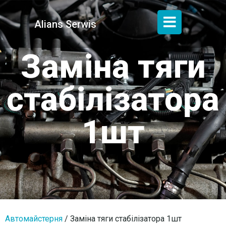
Alians Serwis
Заміна тяги
стабілізатора
1шт
Автомайстерня
/
Заміна тяги стабілізатора 1шт