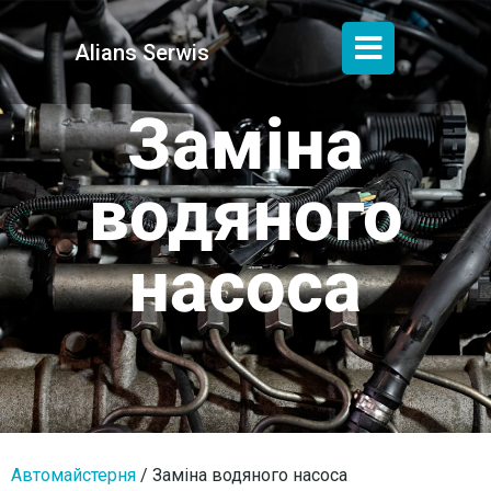
Alians Serwis
Заміна
водяного
насоса
Автомайстерня
/
Заміна водяного насоса