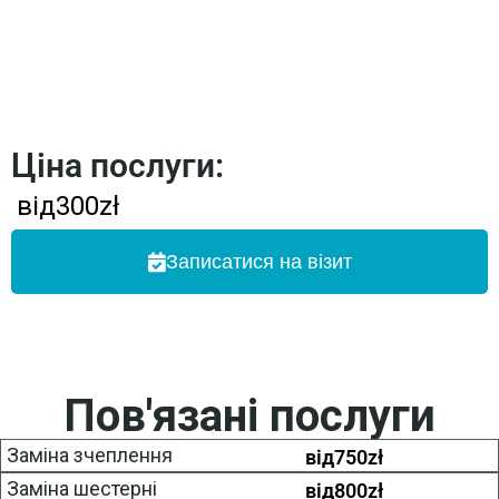
Ціна послуги:
від
300
zł
Записатися на візит
Пов'язані послуги
Заміна зчеплення
від
750
zł
Заміна шестерні
від
800
zł