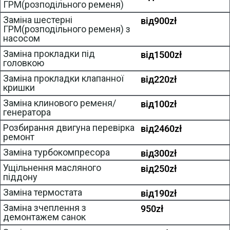
ГРМ(розподільного ременя)
Заміна шестерні
від
900
zł
ГРМ(розподільного ременя) з
насосом
Заміна прокладки під
від
1500
zł
головкою
Заміна прокладки клапанної
від
220
zł
кришки
Заміна клинового ременя/
від
100
zł
генератора
Розбирання двигуна перевірка
від
2460
zł
ремонт
Заміна турбокомпресора
від
300
zł
Ущільнення масляного
від
250
zł
піддону
Заміна термостата
від
190
zł
Заміна зчеплення з
950
zł
демонтажем санок