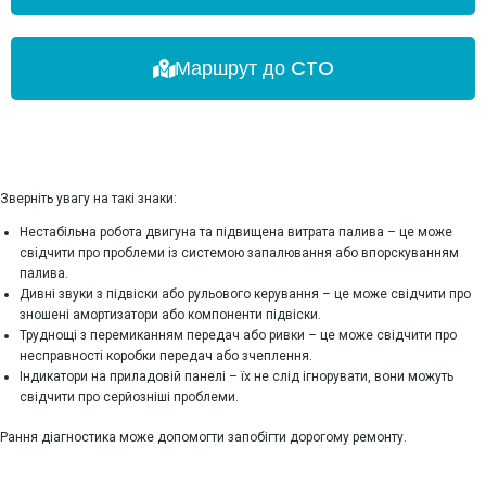
Маршрут до CTO
Зверніть увагу на такі знаки:
Нестабільна робота двигуна та підвищена витрата палива – це може
свідчити про проблеми із системою запалювання або впорскуванням
палива.
Дивні звуки з підвіски або рульового керування – це може свідчити про
зношені амортизатори або компоненти підвіски.
Труднощі з перемиканням передач або ривки – це може свідчити про
несправності коробки передач або зчеплення.
Індикатори на приладовій панелі – їх не слід ігнорувати, вони можуть
свідчити про серйозніші проблеми.
Рання діагностика може допомогти запобігти дорогому ремонту.