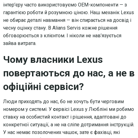
інтер’єру часто використовуємо OEM-компоненти — з
гарантією роботи й розумною ціною. Наш механік Lexus
не обирає деталі навмання — він спирається на досвід і
чесну оцінку стану. В Alians Servis кожне рішення
обговорюється з клієнтом. І ніколи не нав’язується
зайва витрата.
Чому власники Lexus
повертаються до нас, а не в
офіційні сервіси?
Люди приходять до нас, бо не хочуть бути черговим
номером у системі. У
с
ервісі Lexus у Любліні ми робимо
ставку на особистий контакт і рішення, адаптовані до
конкретної ситуації, а не на сліпе дотримання інструкцій.
У нас немає позолочених чашок, зате є фахівці, які