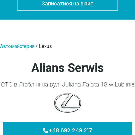
Записатися на візит
Автомайстерня
/
Lexus
Alians Serwis
CTO в Любліні на вул. Juliana Fałata 18 w Lublinie
+48 692 249 217