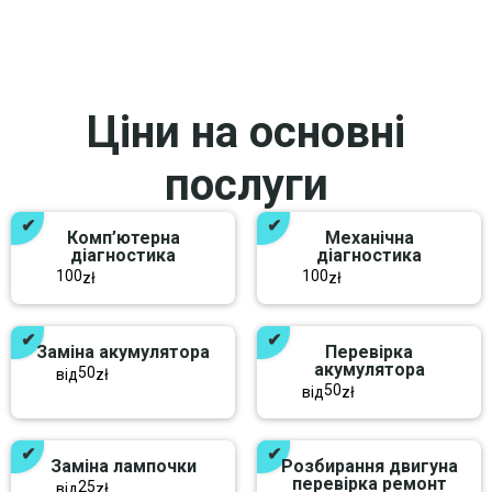
Ціни на основні
послуги
Комп’ютерна
Механічна
діагностика
діагностика
100
100
zł
zł
Заміна акумулятора
Перевірка
акумулятора
50
від
zł
50
від
zł
Заміна лампочки
Розбирання двигуна
перевірка ремонт
25
від
zł