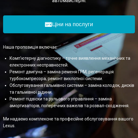
автомайстерні.
Ціни на послуги
Наша пропозиція включає:
Комп’ютерну діагностику – точне виявлення механічних та
електронних несправностей.
Ремонт двигуна – заміна ременя ГРМ, регенерація
турбокомпресора, ремонт вихлопної системи.
Обслуговування гальмівної системи – заміна колодок, дисків
та гальмівної рідини.
Ремонт підвіски та рульового управління – заміна
амортизаторів, поперечних важелів та розвал-сходження.
Ми надаємо комплексне та професійне обслуговування вашого
Lexus.