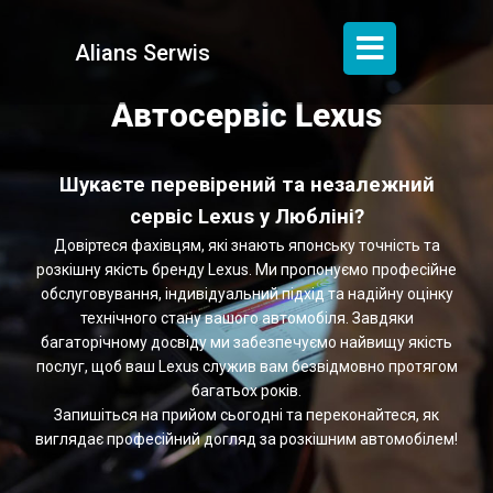
Alians Serwis
Автосервіс Lexus
Шукаєте перевірений та незалежний
сервіс Lexus у Любліні?
Довіртеся фахівцям, які знають японську точність та
розкішну якість бренду Lexus. Ми пропонуємо професійне
обслуговування, індивідуальний підхід та надійну оцінку
технічного стану вашого автомобіля. Завдяки
багаторічному досвіду ми забезпечуємо найвищу якість
послуг, щоб ваш Lexus служив вам безвідмовно протягом
багатьох років.
Запишіться на прийом сьогодні та переконайтеся, як
виглядає професійний догляд за розкішним автомобілем!