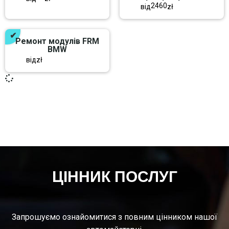
2460
від
zł
Ремонт модулів FRM
BMW
від
zł
ЦІННИК ПОСЛУГ
Запрошуємо ознайомитися з повним цінником нашої