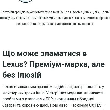
Логотипи брендів використовуються виключно в інформаційних цілях – вони
показують, з якими автомобілями ми маємо досвід. Наша майстерня працює
незалежно та не прив’язана до авторизації виробника.
Що може зламатися в
Lexus? Преміум-марка, але
без ілюзій
Lexus вважається зразком надійності, але реальність у
майстернях трохи інша. У старіших моделях виникають
проблеми з клапанами EGR, зношенням гібридної
батареї та корозією шасі. Нові авто — зокрема UX і ES —