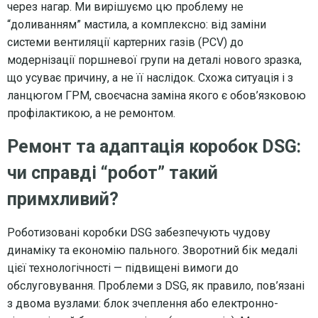
через нагар. Ми вирішуємо цю проблему не
“доливанням” мастила, а комплексно: від заміни
системи вентиляції картерних газів (PCV) до
модернізації поршневої групи на деталі нового зразка,
що усуває причину, а не її наслідок. Схожа ситуація і з
ланцюгом ГРМ, своєчасна заміна якого є обов’язковою
профілактикою, а не ремонтом.
Ремонт та адаптація коробок DSG:
чи справді “робот” такий
примхливий?
Роботизовані коробки DSG забезпечують чудову
динаміку та економію пального. Зворотний бік медалі
цієї технологічності — підвищені вимоги до
обслуговування. Проблеми з DSG, як правило, пов’язані
з двома вузлами: блок зчеплення або електронно-