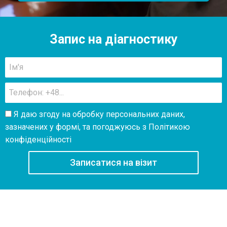
Запис на діагностику
Я даю згоду на обробку персональних даних,
зазначених у формі, та погоджуюсь з
Політикою
конфіденційності
Записатися на візит