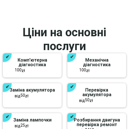
Ціни на основні
послуги
Комп’ютерна
Механічна
діагностика
діагностика
100
100
zł
zł
Заміна акумулятора
Перевірка
акумулятора
50
від
zł
50
від
zł
Заміна лампочки
Розбирання двигуна
перевірка ремонт
25
від
zł