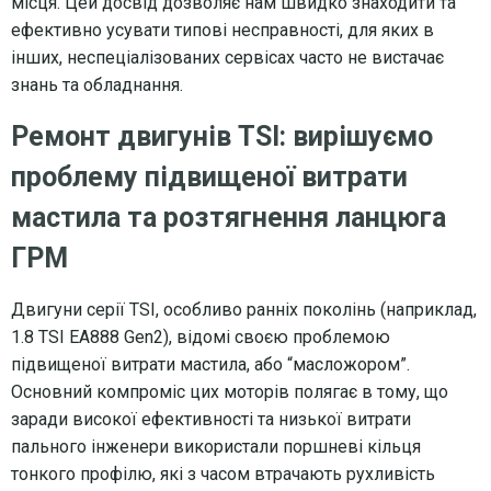
місця. Цей досвід дозволяє нам швидко знаходити та
ефективно усувати типові несправності, для яких в
інших, неспеціалізованих сервісах часто не вистачає
знань та обладнання.
Ремонт двигунів TSI: вирішуємо
проблему підвищеної витрати
мастила та розтягнення ланцюга
ГРМ
Двигуни серії TSI, особливо ранніх поколінь (наприклад,
1.8 TSI EA888 Gen2), відомі своєю проблемою
підвищеної витрати мастила, або “масложором”.
Основний компроміс цих моторів полягає в тому, що
заради високої ефективності та низької витрати
пального інженери використали поршневі кільця
тонкого профілю, які з часом втрачають рухливість