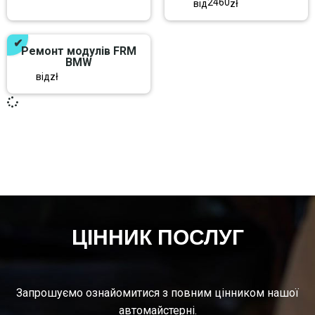
2460
від
zł
Ремонт модулів FRM
BMW
від
zł
ЦІННИК ПОСЛУГ
Запрошуємо ознайомитися з повним цінником нашої
автомайстерні.