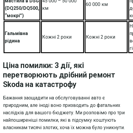
мастила в DSG
45 000 – 50 000
п
60 000 км
(DQ250/DQ500,
км
д
“мокрі”)
к
Н
Гальмівна
п
Кожні 2 роки
Кожні 2 роки
рідина
в
г
Ціна помилки: 3 дії, які
перетворюють дрібний ремонт
Skoda на катастрофу
Бажання заощадити на обслуговуванні авто є
природним, але іноді воно призводить до фатальних
наслідків для вашого бюджету. Ми розповімо про три
найпоширеніші помилки, які в підсумку коштують
власникам тисячі злотих, хоча їх можна було уникнути.