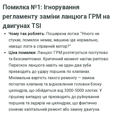
Помилка №1: Ігнорування
регламенту заміни ланцюга ГРМ на
двигунах TSI
Чому так роблять:
Поширена логіка: “Нічого не
стукає, помилок немає, машина їде нормально,
навіщо лізти в справний мотор?”.
Ціна помилки:
Ланцюг ГРМ розтягується поступово
та безсимптомно. Критичний момент настає раптово.
Перескок ланцюга навіть на один-два зуби
призводить до удару поршнів по клапанах.
Мінімальна вартість такого ремонту — заміна
погнутих клапанів та відновлення головки блоку
циліндрів, що обійдеться від 3000-5000 злотих. У
гіршому випадку це призводить до руйнування
поршнів та задирів на циліндрах, що фактично
означає капітальний ремонт або заміну двигуна.