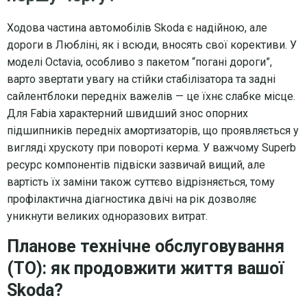
Ходова частина автомобілів Skoda є надійною, але
дороги в Любліні, як і всюди, вносять свої корективи. У
моделі Octavia, особливо з пакетом “погані дороги”,
варто звертати увагу на стійки стабілізатора та задні
сайлентблоки передніх важелів — це їхнє слабке місце.
Для Fabia характерний швидший знос опорних
підшипників передніх амортизаторів, що проявляється у
вигляді хрускоту при повороті керма. У важчому Superb
ресурс компонентів підвіски зазвичай вищий, але
вартість їх заміни також суттєво відрізняється, тому
профілактична діагностика двічі на рік дозволяє
уникнути великих одноразових витрат.
Планове технічне обслуговування
(ТО): як продовжити життя вашої
Skoda?