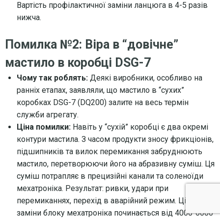
Вартість профілактичної заміни ланцюга в 4-5 разів
нижча.
Помилка №2: Віра в “довічне”
мастило в коробці DSG-7
Чому так роблять:
Деякі виробники, особливо на
ранніх етапах, заявляли, що мастило в “сухих”
коробках DSG-7 (DQ200) залите на весь термін
служби агрегату.
Ціна помилки:
Навіть у “сухій” коробці є два окремі
контури мастила. З часом продукти зносу фрикціонів,
підшипників та вилок перемикання забруднюють
мастило, перетворюючи його на абразивну суміш. Ця
суміш потрапляє в прецизійні канали та соленоїди
мехатроніка. Результат: ривки, удари при
перемиканнях, перехід в аварійний режим. Ціна
заміни блоку мехатроніка починається від 4000-6000