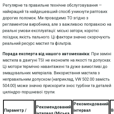
Регулярне та правильне технічне обслуговування —
найкращий та найдешевший спосіб уникнути раптових
дорогих поломок. Ми проводимо ТО згідно з
регламентом виробника, але з важливою поправкою на
реальні умови експлуатації: міські затори, короткі
поїздки, якість пального. Ці фактори значно скорочують
реальний ресурс мастил та фільтрів.
Порада експерта від нашого автомеханіка:
При заміні
мастила в двигуні TSI не економте на якості та допусках.
Ці мотори термічно навантажені та дуже вимогливі до
змащувальних матеріалів. Використання мастила з
неправильним допуском (наприклад, VW 502.00 замість
504.00) може значно прискорити знос турбіни та деталей
циліндро-поршневої групи.
Рекомендований
Рекомендований
Параметр /
інтервал
В
інтервал (Міська