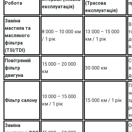
Робота
(Трасова
п
експлуатація)
експлуатація)
Заміна
В
мастила та
8 000 – 10 000 км
13 000 – 15 000
т
масляного
/ 1 рік
км / 1 рік
д
фільтра
в
(TSI/TDI)
Повітряний
С
15 000 – 20 000
фільтр
30 000 км
в
км
двигуна
д
П
н
10 000 – 15 000
Фільтр салону
15 000 км / 1 рік
з
км / 1 рік
р
к
Заміна
О