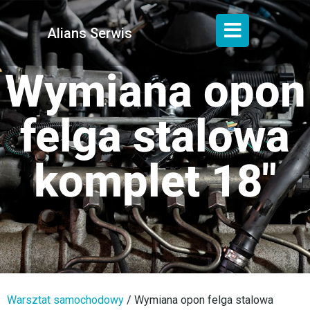
Alians Serwis
Wymiana opon
felga stalowa
komplet 18″
Warsztat samochodowy
/
Wymiana opon felga stalowa