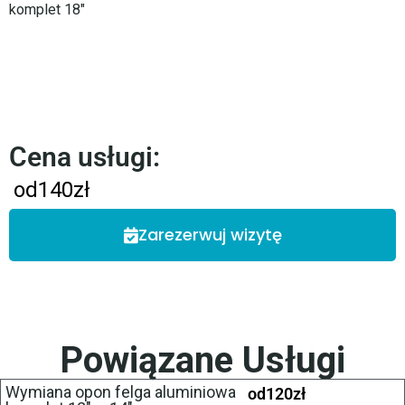
komplet 18″
Cena usługi:
od
140
zł
Zarezerwuj wizytę
Powiązane Usługi
Wymiana opon felga aluminiowa
od
120
zł