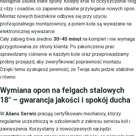
następnie usuwa stare opony. Kolejny krok to oczyszczenie felg
z rdzy i osadów, co zapewnia idealne przyleganie nowych opon.
Montaż nowych bieżników odbywa się przy użyciu
profesjonalnego montażownicy, a potem koła są wyważane na
elektronicznej wyważarce.
Cały zabieg trwa średnio
30–45 minut
na komplet i nie wymaga
przygotowania ze strony klienta. Po zakończeniu prac
sprawdzamy ciśnienie w każdym kole oraz przeprowadzamy
próbny przejazd, aby zweryfikować poprawność montażu.
Dzięki temu zyskujesz pewność, że Twoje auto jedzie stabilnie
i równo.
Wymiana opon na felgach stalowych
18″ – gwarancja jakości i spokój ducha
W
Alians Serwis
pracują certyfikowani mechanicy, którzy
regularnie uczestniczą w szkoleniach z zakresu serwisu kół i
zawieszenia. Korzystamy z nowoczesnych narzędzi