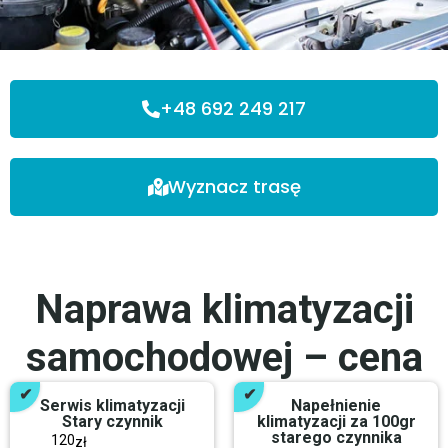
+48 692 249 217
Wyznacz trasę
Naprawa klimatyzacji
samochodowej – cena
Serwis klimatyzacji
Napełnienie
Stary czynnik
klimatyzacji za 100gr
starego czynnika
120
zł