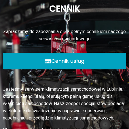
CENNIK
Zapraszamy do zapoznania się z pełnym cennikiem naszego
serwisu samochodowego
Cennik usług
Jesteśmy serwisem klimatyzacji samochodowej w Lublinie,
któremu klienci ufają, oferującym pełną gamę usług dla
właścicieli samochodów. Nasz zespół specjalistów posiada
wieloletnie doświadczenie w naprawie, konserwacji,
napełnianiu i przeglądzie klimatyzacji samochodowych.