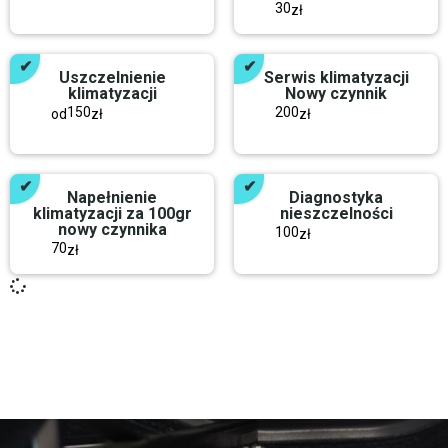
30
zł
Uszczelnienie
Serwis klimatyzacji
klimatyzacji
Nowy czynnik
150
200
od
zł
zł
Napełnienie
Diagnostyka
klimatyzacji za 100gr
nieszczelności
nowy czynnika
100
zł
70
zł