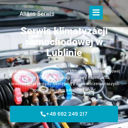
Alians Serwis
Serwis klimatyzacji
samochodowej w
Lublinie
Szukasz profesjonalnego serwisu klimatyzacji samochodowej
w Lublinie? Oferujemy usługi naprawy, napełniania,
konserwacji i przeglądu. Skorzystaj z doświadczenia naszych
specjalistów i dbaj o komfort jazdy!
+48 692 249 217