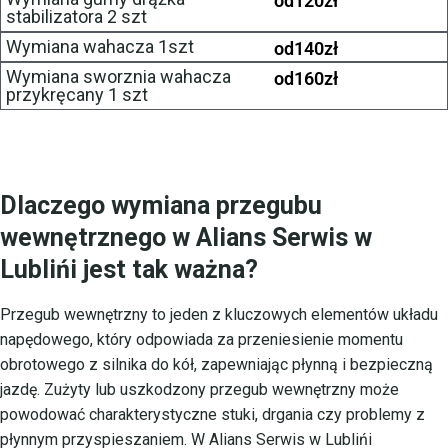
od
120
zł
stabilizatora 2 szt
Wymiana wahacza 1szt
od
140
zł
Wymiana sworznia wahacza
od
160
zł
przykręcany 1 szt
Dlaczego wymiana przegubu
wewnętrznego w Alians Serwis w
Lublińi jest tak ważna?
Przegub wewnętrzny to jeden z kluczowych elementów układu
napędowego, który odpowiada za przeniesienie momentu
obrotowego z silnika do kół, zapewniając płynną i bezpieczną
jazdę. Zużyty lub uszkodzony przegub wewnętrzny może
powodować charakterystyczne stuki, drgania czy problemy z
płynnym przyspieszaniem. W Alians Serwis w Lublińi