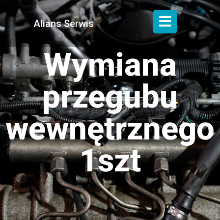
Alians Serwis
Wymiana
przegubu
wewnętrznego
1szt