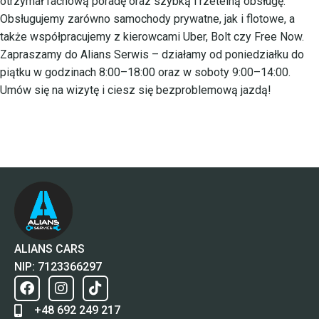
otrzymał fachową poradę oraz szybką i rzetelną obsługę.
Obsługujemy zarówno samochody prywatne, jak i flotowe, a
także współpracujemy z kierowcami Uber, Bolt czy Free Now.
Zapraszamy do Alians Serwis – działamy od poniedziałku do
piątku w godzinach 8:00–18:00 oraz w soboty 9:00–14:00.
Umów się na wizytę i ciesz się bezproblemową jazdą!
ALIANS CARS
NIP: 7123366297
+48 692 249 217