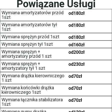
Powiązane Usługi
Wymiana amortyzatorów przód
od
180
zł
1szt
Wymiana amortyzatorów tył
od
180
zł
1szt
Wymiana sprężyn przód 1szt
od
180
zł
Wymiana sprężyn tył 1szt
od
160
zł
Wymiana sprężyn +
od
200
zł
amortyzatory przód 1 szt
Wymiana sprężyn +
od
230
zł
amortyzatory tył 1 szt
Wymiana drążka kierowniczego
od
70
zł
1 szt
Wymiana końcówki drążka
od
70
zł
kierowniczego 1szt
Wymiana łącznika stabilizatora
od
70
zł
1szt
Wymiana gumy drążka