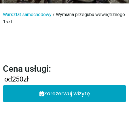
Warsztat samochodowy
/
Wymiana przegubu wewnętrznego
1szt
Cena usługi:
od
250
zł
Zarezerwuj wizytę