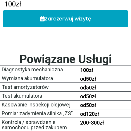
100
zł
Zarezerwuj wizytę
Powiązane Usługi
Diagnostyka mechaniczna
100
zł
Wymiana akumulatora
od
50
zł
Test amortyzatorów
od
50
zł
Test akumulatora
od
50
zł
Kasowanie inspekcji olejowej
od
50
zł
Pomiar zadymienia silnika „ZS”
od
120
zł
Kontrola / sprawdzenie
200-300
zł
samochodu przed zakupem