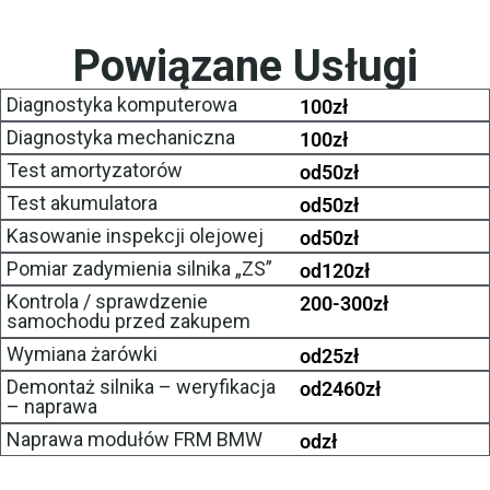
Powiązane Usługi
Diagnostyka komputerowa
100
zł
Diagnostyka mechaniczna
100
zł
Test amortyzatorów
od
50
zł
Test akumulatora
od
50
zł
Kasowanie inspekcji olejowej
od
50
zł
Pomiar zadymienia silnika „ZS”
od
120
zł
Kontrola / sprawdzenie
200-300
zł
samochodu przed zakupem
Wymiana żarówki
od
25
zł
Demontaż silnika – weryfikacja
od
2460
zł
– naprawa
Naprawa modułów FRM BMW
od
zł