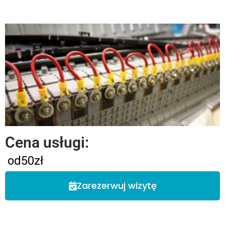
Cena usługi:
od
50
zł
Zarezerwuj wizytę