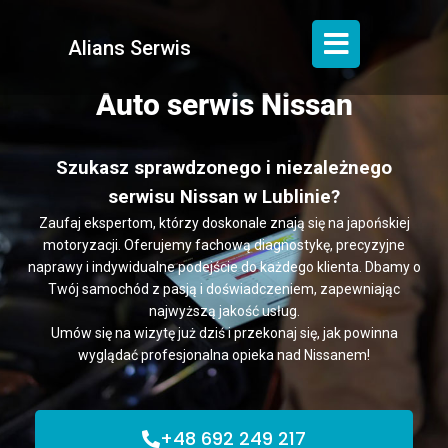
Alians Serwis
Auto serwis Nissan
Szukasz sprawdzonego i niezależnego
serwisu Nissan w Lublinie?
Zaufaj ekspertom, którzy doskonale znają się na japońskiej
motoryzacji. Oferujemy fachową diagnostykę, precyzyjne
naprawy i indywidualne podejście do każdego klienta. Dbamy o
Twój samochód z pasją i doświadczeniem, zapewniając
najwyższą jakość usług.
Umów się na wizytę już dziś i przekonaj się, jak powinna
wyglądać profesjonalna opieka nad Nissanem!
+48 692 249 217