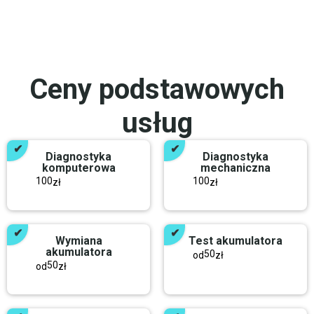
Ceny podstawowych
usług
Diagnostyka
Diagnostyka
komputerowa
mechaniczna
100
100
zł
zł
Wymiana
Test akumulatora
akumulatora
50
od
zł
50
od
zł