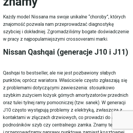
znamy
Każdy model Nissana ma swoje unikalne “choroby”, których
znajomość pozwala nam przeprowadzać diagnostykę
szybciej i dokładniej. Zgromadziliśmy bogate doświadczenie
w pracy z najpopularniejszymi crossoverami marki.
Nissan Qashqai (generacje J10 i J11)
Qashqai to bestseller, ale nie jest pozbawiony słabych
punktów, oprócz wariatora. Właściciele często zgłaszają się
z problemami dotyczącymi zawieszenia: stosunkowo
szybkim zużyciem łożysk górnych amortyzatorów przednich
oraz tulei tylnej ramy pomocniczej (tzw. sanek). W generacji
J10 często występują problemy z elektryką, zwłaszcza z
kontaktami w złączach drzwiowych, co prowadzi do awarii
podnośników szyb czy centralnego zamka. Znamy te niuanse
i przeprowadzamy naprawy punktowe zamiast kosztownej