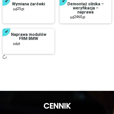
Wymiana żarówki
Demontaż silnika –
weryfikacja –
25
od
zł
naprawa
2460
od
zł
Naprawa modułów
FRM BMW
od
zł
CENNIK