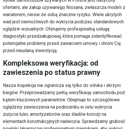
Rynek samochodów używanych w Polsce jest nasycony
ofertami, ale zakup używanego Nissana, zwłaszcza modeli z
wariatorem, niesie ze sobą znaczne ryzyko. Wiele ukrytych
wad jest niemożliwych do wykrycia podczas standardowych
oględzin wizualnych. Oferujemy profesjonalną usługę
diagnostyki przedzakupowej, która pomaga zidentyfikować
potencjalne problemy przed zawarciem umowy i chroni Cię
przed nieudaną inwestycją.
Kompleksowa weryfikacja: od
zawieszenia po status prawny
Nasza inspekcja nie ogranicza się tylko do silnika i skrzyni
biegów. Przeprowadzamy pełną weryfikację samochodu pod
kątem kluczowych parametrów. Obejmuje to szczegółowe
oględziny zawieszenia na podnośniku w celu wykrycia
zużycia tulei, amortyzatorów oraz śladów korozji na
elementach konstrukcyjnych nadwozia. Sprawdzamy grubość
powłoki lakierniczej profesjonalnym miernikiem, aby wykryć