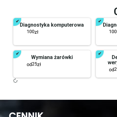
Diagnostyka komputerowa
Diagn
100
100
zł
Wymiana żarówki
De
wer
25
od
zł
2
od
CENNIK