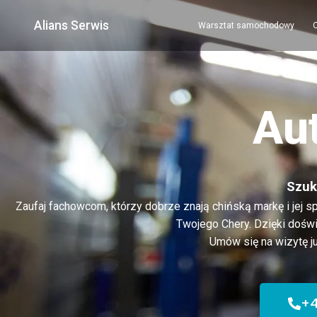
Alians Serwis
Warsztat samochodowy
Au
Szuk
Zaufaj fachowcom, którzy dobrze znają chińską markę i jej s
Twojego Chery. Dzięki doświ
Umów się na wizytę ju
+4