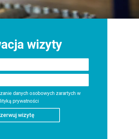
acja wizyty
zanie danych osobowych zarartych w
lityką prywatności
zerwuj wizytę