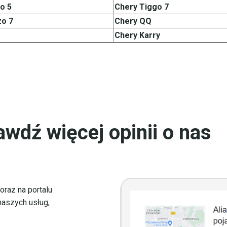
o 5
Chery Tiggo 7
zo 7
Chery QQ
Chery Karry
awdź więcej opinii o nas
oraz na portalu
naszych usług,