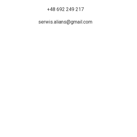
+48 692 249 217
serwis.alians@gmail.com