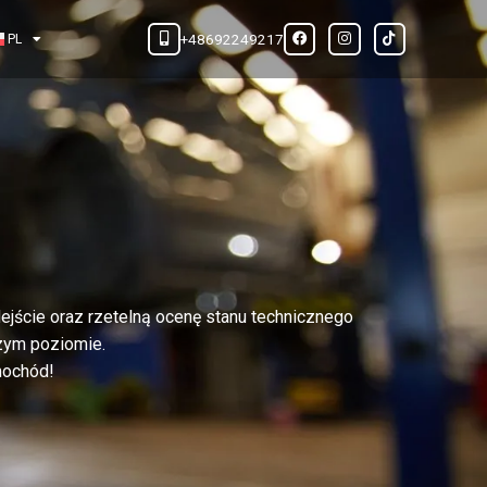
+48692249217
PL
dejście oraz rzetelną ocenę stanu technicznego
szym poziomie.
mochód!