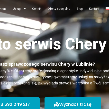
O nas
Usługi
Cennik
Oferty specjalne
Blog
Kontakt
to serwis Chery
asz sprawdzonego serwisu Chery w Lublinie?
pecyfikę. Oferujemy profesjonalną diagnostykę, indywidualne po
adczeniu i pasji do motoryzacji gwarantujemy usługi na najwyż
ż dziś i przekonaj się, jak wygląda prawdziwa troska o Twój sa
8 692 249 217
Wyznacz trasę