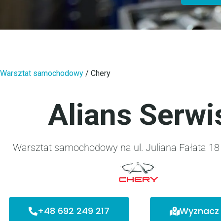
Warsztat samochodowy
/
Chery
Alians Serwi
Warsztat samochodowy na ul. Juliana Fałata 18 
+48 692 249 217
Wyznacz 