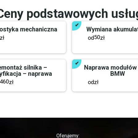
Ceny podstawowych usłu
ostyka mechaniczna
Wymiana akumula
50
zł
od
zł
montaż silnika –
Naprawa modułów
yfikacja – naprawa
BMW
460
zł
od
zł
Oferujemy: