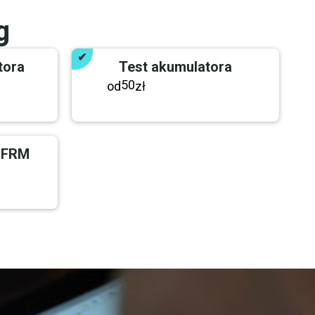
g
tora
Test akumulatora
50
od
zł
 FRM