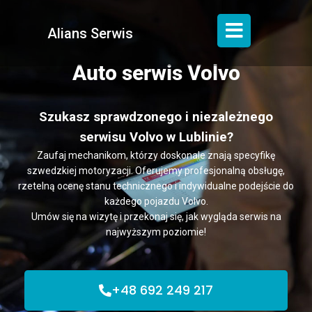
Alians Serwis
Auto serwis Volvo
Szukasz sprawdzonego i niezależnego
serwisu Volvo w Lublinie?
Zaufaj mechanikom, którzy doskonale znają specyfikę
szwedzkiej motoryzacji. Oferujemy profesjonalną obsługę,
rzetelną ocenę stanu technicznego i indywidualne podejście do
każdego pojazdu Volvo.
Umów się na wizytę i przekonaj się, jak wygląda serwis na
najwyższym poziomie!
+48 692 249 217