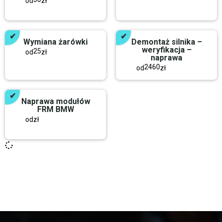
od
zł
Wymiana żarówki
Demontaż silnika –
weryfikacja –
25
od
zł
naprawa
2460
od
zł
Naprawa modułów
FRM BMW
od
zł