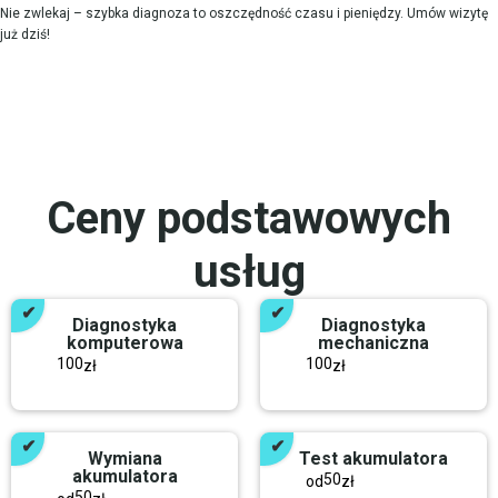
Nie zwlekaj – szybka diagnoza to oszczędność czasu i pieniędzy. Umów wizytę
już dziś!
Ceny podstawowych
usług
Diagnostyka
Diagnostyka
komputerowa
mechaniczna
100
100
zł
zł
Wymiana
Test akumulatora
akumulatora
50
od
zł
50