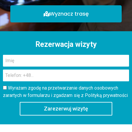
Wyznacz trasę
Rezerwacja wizyty
Wyrażam zgodę na przetwarzanie danych osobowych
zarartych w formularzu i zgadzam się z
Polityką prywatności
Zarezerwuj wizytę